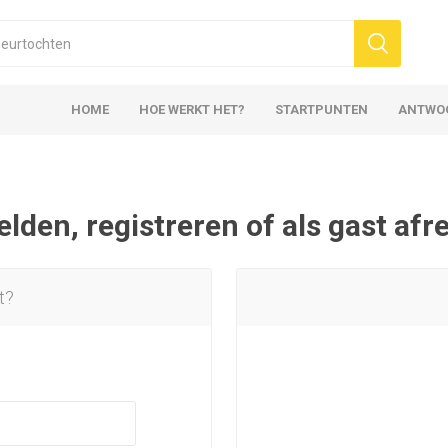
HOME
HOE WERKT HET?
STARTPUNTEN
ANTWO
den, registreren of als gast af
t?