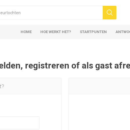
HOME
HOE WERKT HET?
STARTPUNTEN
ANTWO
den, registreren of als gast af
t?