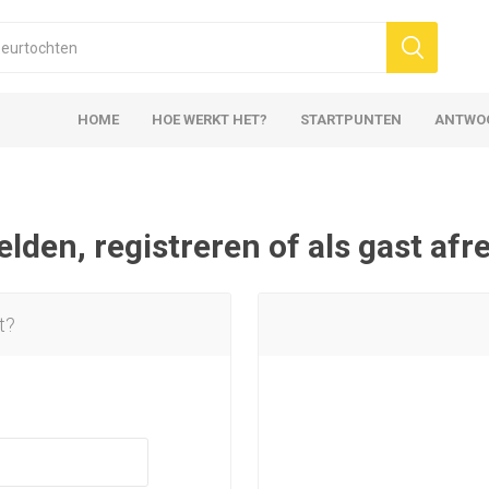
HOME
HOE WERKT HET?
STARTPUNTEN
ANTWO
den, registreren of als gast af
t?