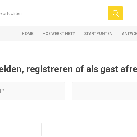
HOME
HOE WERKT HET?
STARTPUNTEN
ANTWO
den, registreren of als gast af
t?