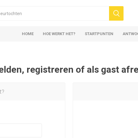
HOME
HOE WERKT HET?
STARTPUNTEN
ANTWO
den, registreren of als gast af
t?