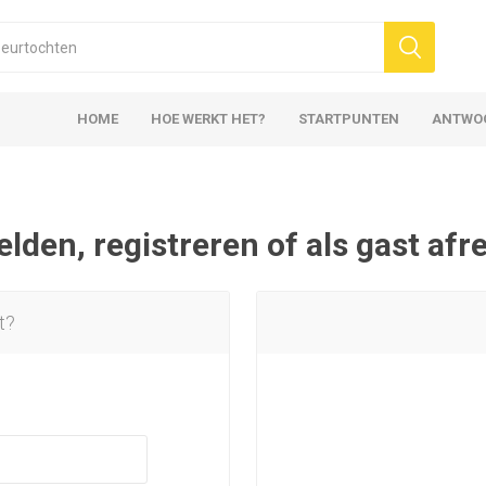
HOME
HOE WERKT HET?
STARTPUNTEN
ANTWO
den, registreren of als gast af
t?