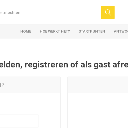
HOME
HOE WERKT HET?
STARTPUNTEN
ANTWO
den, registreren of als gast af
t?