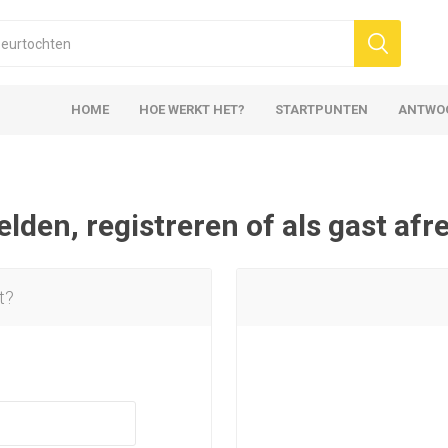
HOME
HOE WERKT HET?
STARTPUNTEN
ANTWO
den, registreren of als gast af
t?