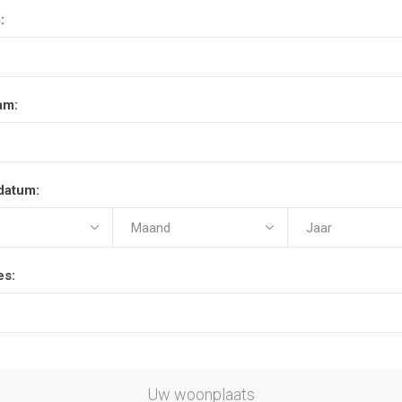
:
am:
datum:
es:
Uw woonplaats