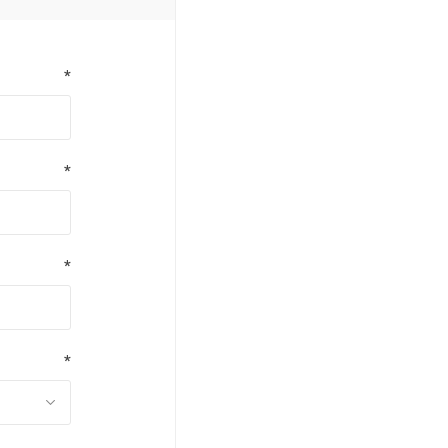
*
*
*
*