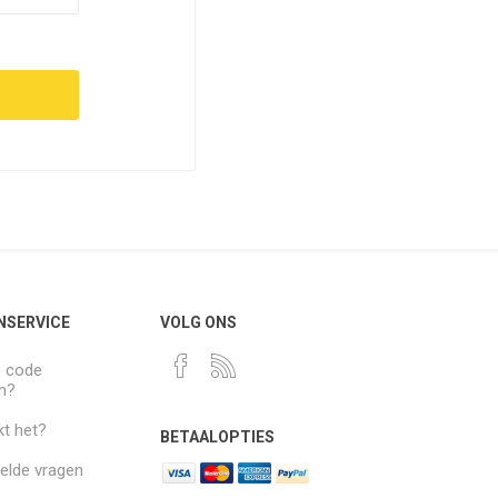
NSERVICE
VOLG ONS
e code
n?
t het?
BETAALOPTIES
elde vragen