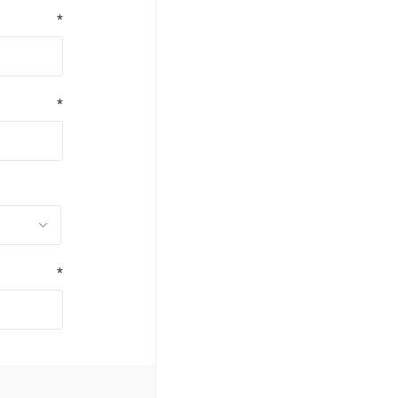
*
*
*