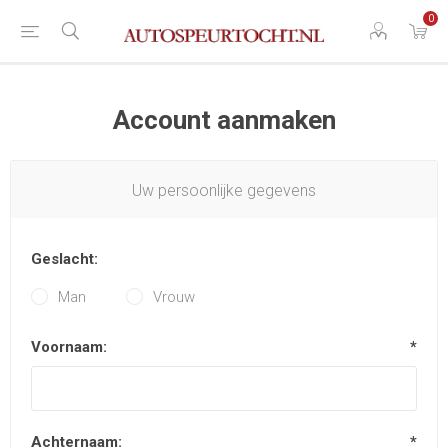
0
Account aanmaken
Uw persoonlijke gegevens
Geslacht:
Man
Vrouw
Voornaam:
*
Achternaam:
*