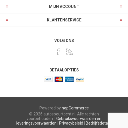
MIJN ACCOUNT
KLANTENSERVICE
VOLG ONS
BETAALOPTIES
Powered by
nopCommerce
© 2026 autospeurtocht.nl. Alle rechten
voorbehouden. |
Gebruiksvoorwaarden en
leveringsvoorwaarden
|
Privacybeleid
|
Bedrijfsdetails