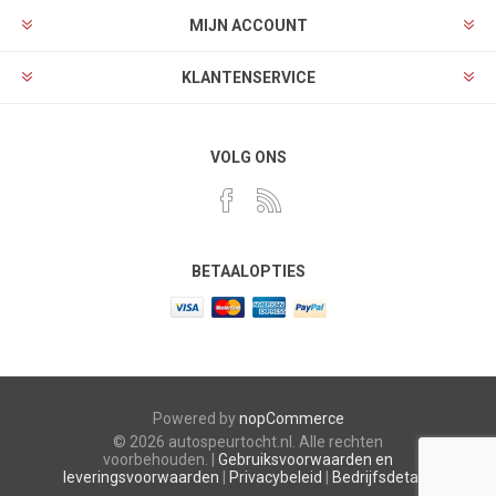
MIJN ACCOUNT
KLANTENSERVICE
VOLG ONS
BETAALOPTIES
Powered by
nopCommerce
© 2026 autospeurtocht.nl. Alle rechten
voorbehouden. |
Gebruiksvoorwaarden en
leveringsvoorwaarden
|
Privacybeleid
|
Bedrijfsdetails