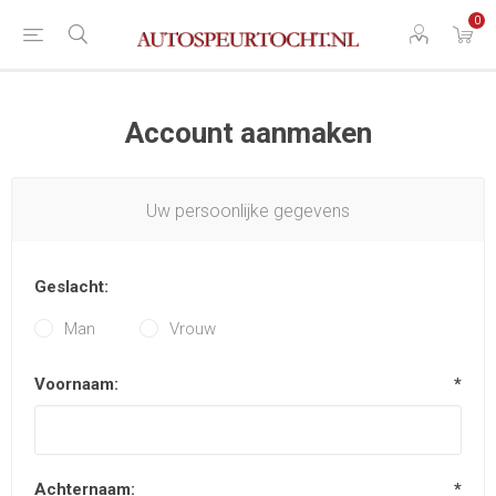
0
Account aanmaken
Uw persoonlijke gegevens
Geslacht:
Man
Vrouw
Voornaam:
*
Achternaam:
*