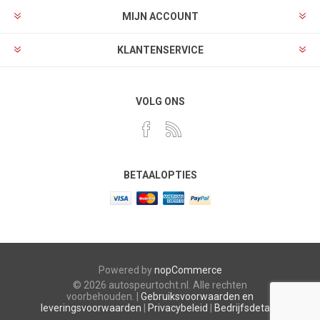
MIJN ACCOUNT
KLANTENSERVICE
VOLG ONS
BETAALOPTIES
Powered by
nopCommerce
© 2026 autospeurtocht.nl. Alle rechten
voorbehouden. |
Gebruiksvoorwaarden en
leveringsvoorwaarden
|
Privacybeleid
|
Bedrijfsdetails