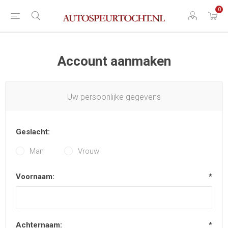
0
Account aanmaken
Uw persoonlijke gegevens
Geslacht:
Man
Vrouw
Voornaam:
*
Achternaam:
*