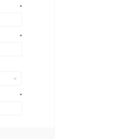
*
*
*