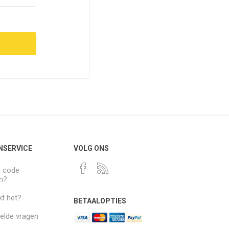
NSERVICE
VOLG ONS
e code
n?
t het?
BETAALOPTIES
elde vragen