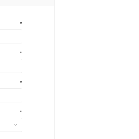
*
*
*
*