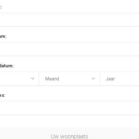
:
am:
datum:
es:
Uw woonplaats