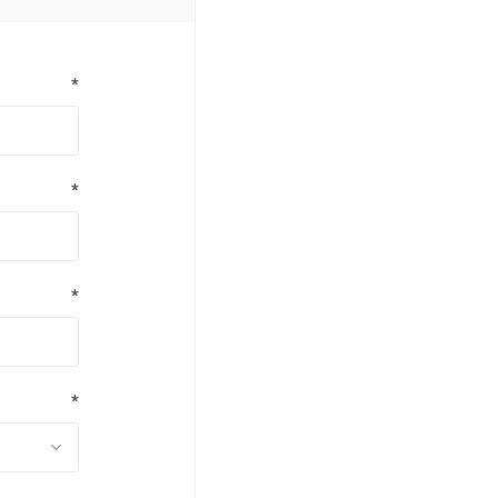
*
*
*
*