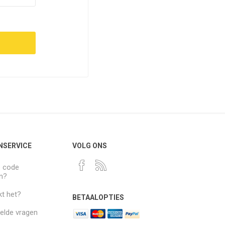
NSERVICE
VOLG ONS
e code
n?
t het?
BETAALOPTIES
elde vragen