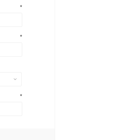
*
*
*