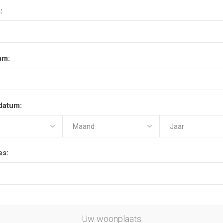
:
am:
datum:
es:
Uw woonplaats