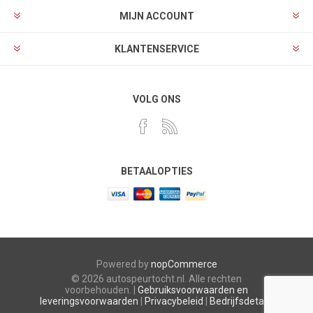
MIJN ACCOUNT
KLANTENSERVICE
VOLG ONS
BETAALOPTIES
Powered by
nopCommerce
© 2026 autospeurtocht.nl. Alle rechten
voorbehouden. |
Gebruiksvoorwaarden en
leveringsvoorwaarden
|
Privacybeleid
|
Bedrijfsdetails