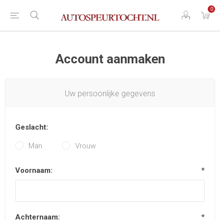
0
Account aanmaken
Uw persoonlijke gegevens
Geslacht:
Man
Vrouw
Voornaam:
*
Achternaam:
*