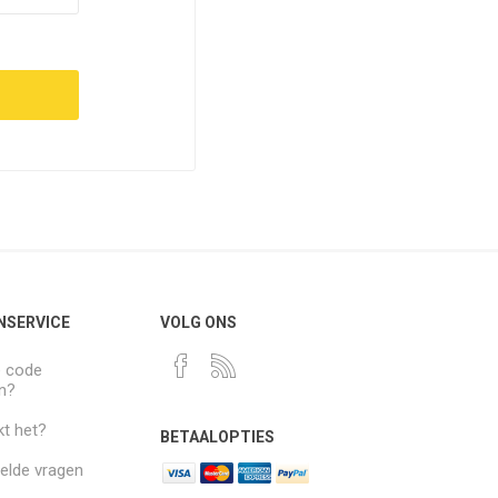
NSERVICE
VOLG ONS
e code
n?
t het?
BETAALOPTIES
elde vragen