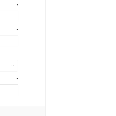
*
*
*