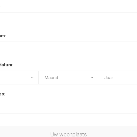
:
am:
datum:
es:
Uw woonplaats