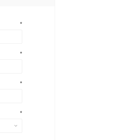
*
*
*
*