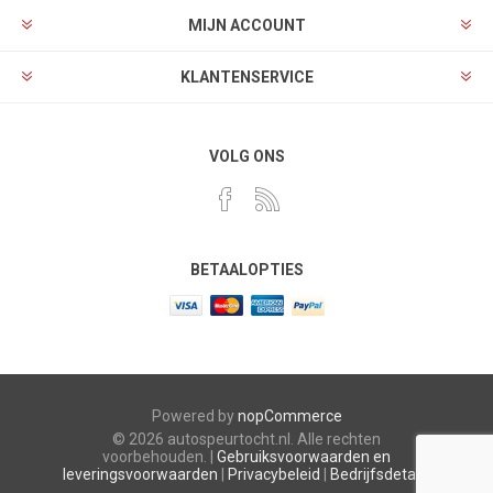
MIJN ACCOUNT
KLANTENSERVICE
VOLG ONS
BETAALOPTIES
Powered by
nopCommerce
© 2026 autospeurtocht.nl. Alle rechten
voorbehouden. |
Gebruiksvoorwaarden en
leveringsvoorwaarden
|
Privacybeleid
|
Bedrijfsdetails