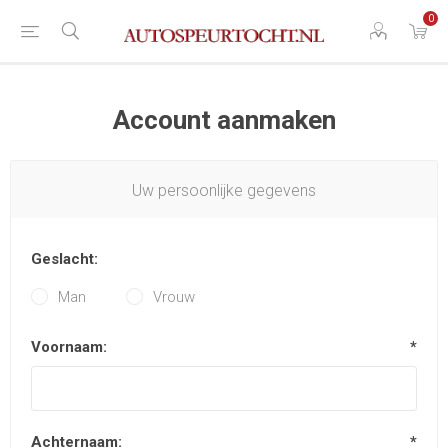
0
Account aanmaken
Uw persoonlijke gegevens
Geslacht:
Man
Vrouw
Voornaam:
*
Achternaam:
*