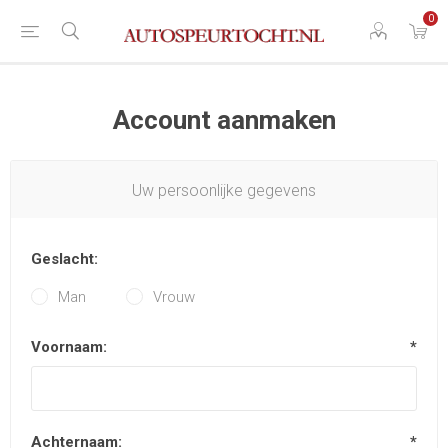
0
Account aanmaken
Uw persoonlijke gegevens
Geslacht:
Man
Vrouw
Voornaam:
*
Achternaam:
*