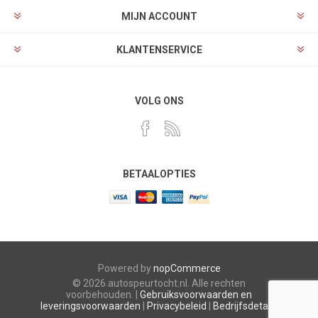
MIJN ACCOUNT
KLANTENSERVICE
VOLG ONS
BETAALOPTIES
Powered by
nopCommerce
© 2026 autospeurtocht.nl. Alle rechten
voorbehouden. |
Gebruiksvoorwaarden en
leveringsvoorwaarden
|
Privacybeleid
|
Bedrijfsdetails