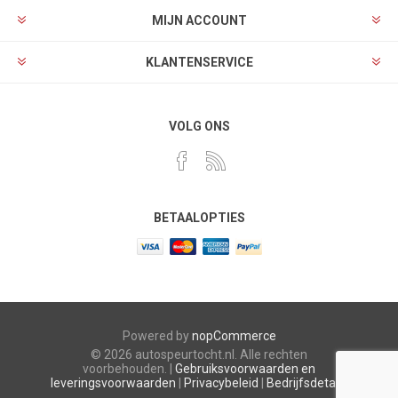
MIJN ACCOUNT
KLANTENSERVICE
VOLG ONS
BETAALOPTIES
Powered by
nopCommerce
© 2026 autospeurtocht.nl. Alle rechten
voorbehouden. |
Gebruiksvoorwaarden en
leveringsvoorwaarden
|
Privacybeleid
|
Bedrijfsdetails