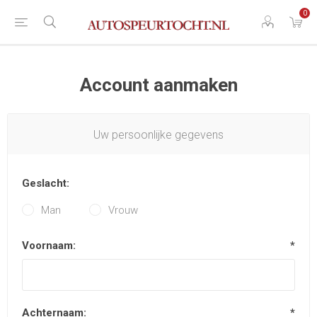
0
Account aanmaken
Uw persoonlijke gegevens
Geslacht:
Man
Vrouw
Voornaam:
*
Achternaam:
*