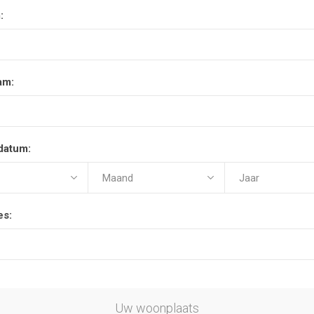
:
am:
datum:
es:
Uw woonplaats