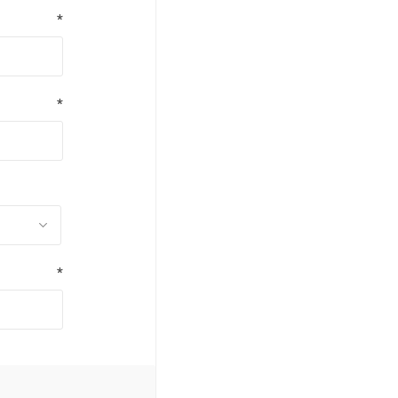
*
*
*