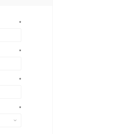
*
*
*
*