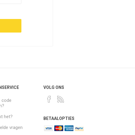
NSERVICE
VOLG ONS
e code
n?
t het?
BETAALOPTIES
elde vragen