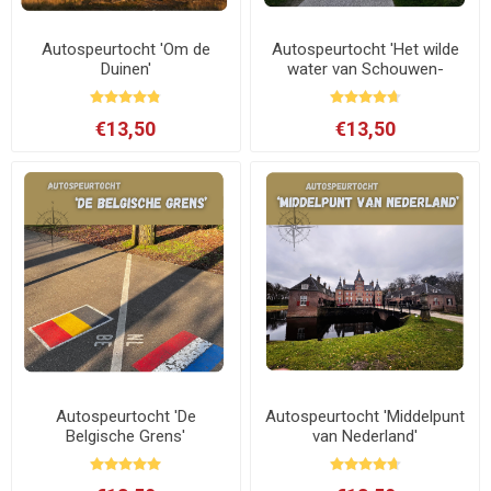
Autospeurtocht 'Om de
Autospeurtocht 'Het wilde
Duinen'
water van Schouwen-
Duiveland'
€13,50
€13,50
Autospeurtocht 'De
Autospeurtocht 'Middelpunt
Belgische Grens'
van Nederland'