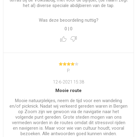
terras bij de Volksabdij, met voor de bijrijder, (de naam zegt
het al) diverse speciale abdijbieren van de tap.
Was deze beoordeling nuttig?
0
|
0
P.
12-6-2021 15:38
Mooie route
Mooie natuurplekjes, neem de tijd voor een wandeling
en/of picknick. Nadat wij verkeerd gereden waren in Bergen
op Zoom zijn we gewoon via de navigatie naar het
volgende punt gereden. Grote steden mogen van ons
vermeden worden in de routes omdat dit stressvol rijden
en navigeren is. Maar voor wie van cultuur houdt, vooral
bezoeken. Alle antwoorden goed kunnen vinden.