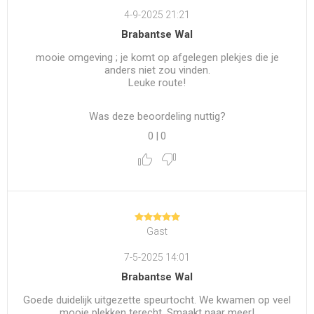
4-9-2025 21:21
Brabantse Wal
mooie omgeving ; je komt op afgelegen plekjes die je
anders niet zou vinden.
Leuke route!
Was deze beoordeling nuttig?
0
|
0
Gast
7-5-2025 14:01
Brabantse Wal
Goede duidelijk uitgezette speurtocht. We kwamen op veel
mooie plekken terecht. Smaakt naar meer!