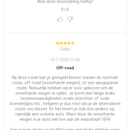
Was deze beoordeling nuttig?
0
|
0
Guido
16-7-2024 11:43
Off-road
Bij deze route kan je geregeld kiezen tussen de normale
route, off-road (onverharde wegen), of een aangepaste
route. Natuurlijk hebben wij er voor gekozen om de
onverharde wegen te rijden. Je komt dan langs leuke
bezienswaardigheden zoals uitzichten of oude
boerderijtjes etc., hetgeen je dus mist als je de alternatieve
route zou kiezen. En het levert je ook iets anders op,
namelijk een schone auto. Want door de onverharde
wegen is je auto wel toe aan de wasstraat! 🤣🤣
Een mooie, leuke route! Met weer veel leuke plekken waar