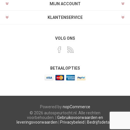
MIJN ACCOUNT
KLANTENSERVICE
VOLG ONS
BETAALOPTIES
Powered by
nopCommerce
© 2026 autospeurtocht.nl. Alle rechten
voorbehouden. |
Gebruiksvoorwaarden en
leveringsvoorwaarden
|
Privacybeleid
|
Bedrijfsdetails