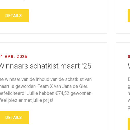
DETAILS
01 APR. 2025
Winnaars schatkist maart '25
De winnaar van de inhoud van de schatkist van
D
maart is geworden: Team X van Jana de Gier.
g
Gefeliciteerd! Jullie hebben €74,52 gewonnen.
h
eel plezier met jullie prijs!
w
p
DETAILS