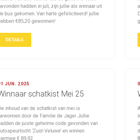
evonden hadden in juli, zijn jullie als winnaar uit
a
e bus gekomen. Van harte gefeliciteerd! jullie
D
hebben €85,20 gewonnen!
g
DETAILS
01 JUN. 2025
Winnaar schatkist Mei 25
De inhoud van de schatkist van mei is
A
gewonnen door de Familie de Jager Jullie
i
hadden de juiste geheime code gevonden van
d
autospeurtocht ‘Zuid-Veluwe’ en winnen
d
hiermee € 89,92
8