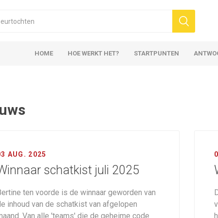
HOME
HOE WERKT HET?
STARTPUNTEN
ANTWO
euws
03 AUG. 2025
0
Winnaar schatkist juli 2025
Bertine ten voorde is de winnaar geworden van
D
de inhoud van de schatkist van afgelopen
v
maand. Van alle 'teams' die de geheime code
h