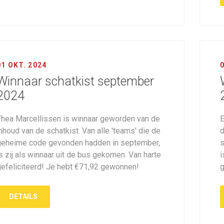
01 OKT. 2024
0
Winnaar schatkist september
2024
Thea Marcellissen is winnaar geworden van de
E
nhoud van de schatkist. Van alle 'teams' die de
d
geheime code gevonden hadden in september,
s
s zij als winnaar uit de bus gekomen. Van harte
i
gefeliciteerd! Je hebt €71,92 gewonnen!
g
DETAILS