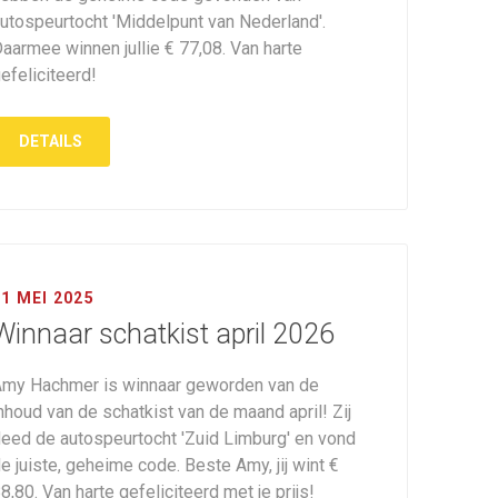
utospeurtocht 'Middelpunt van Nederland'.
aarmee winnen jullie € 77,08. Van harte
efeliciteerd!
DETAILS
01 MEI 2025
Winnaar schatkist april 2026
my Hachmer is winnaar geworden van de
nhoud van de schatkist van de maand april! Zij
eed de autospeurtocht 'Zuid Limburg' en vond
e juiste, geheime code. Beste Amy, jij wint €
8,80. Van harte gefeliciteerd met je prijs!