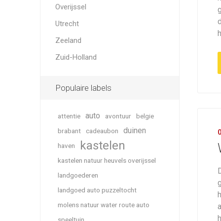
Overijssel
g
d
Utrecht
Zeeland
Zuid-Holland
Populaire labels
auto
attentie
avontuur
belgie
duinen
brabant
cadeaubon
kastelen
haven
kastelen natuur heuvels overijssel
landgoederen
landgoed auto puzzeltocht
molens natuur water route auto
speeltuin