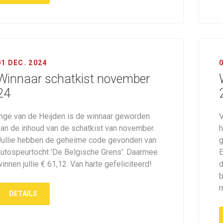
01 DEC. 2024
Winnaar schatkist november
24
Inge van de Heijden is de winnaar geworden
V
van de inhoud van de schatkist van november.
h
Jullie hebben de geheime code gevonden van
g
autospeurtocht 'De Belgische Grens'. Daarmee
E
innen jullie € 61,12. Van harte gefeliciteerd!
d
b
m
DETAILS