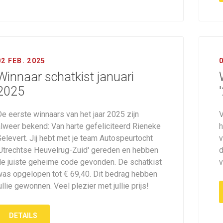
02 FEB. 2025
Winnaar schatkist januari
2025
e eerste winnaars van het jaar 2025 zijn
V
alweer bekend: Van harte gefeliciteerd Rieneke
h
elevert. Jij hebt met je team Autospeurtocht
v
'Utrechtse Heuvelrug-Zuid' gereden en hebben
d
de juiste geheime code gevonden. De schatkist
v
was opgelopen tot € 69,40. Dit bedrag hebben
ullie gewonnen. Veel plezier met jullie prijs!
DETAILS