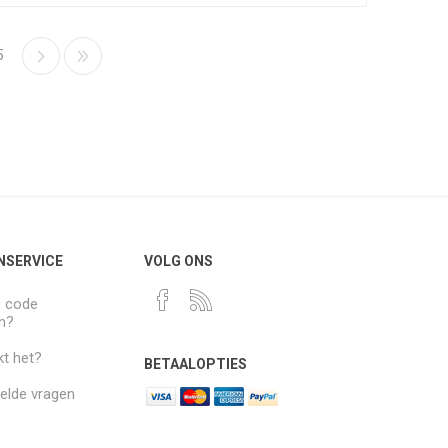
5
NSERVICE
VOLG ONS
e code
n?
t het?
BETAALOPTIES
elde vragen